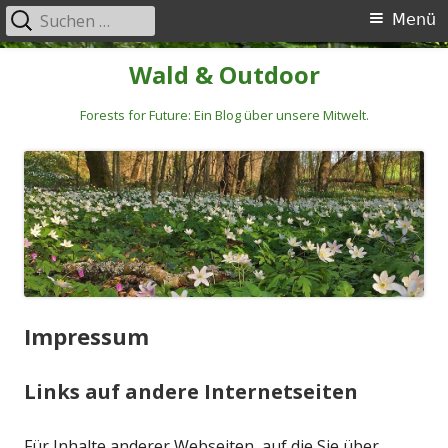
Suchen
Primäres
Menü
nach:
Menü
Springe
Wald & Outdoor
zum
Inhalt
Forests for Future: Ein Blog über unsere Mitwelt.
Impressum
Links auf andere Internetseiten
Für Inhalte anderer Webseiten, auf die Sie über