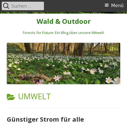
Suchen
Primäres
Menü
nach:
Menü
Springe
Wald & Outdoor
zum
Inhalt
Forests for Future: Ein Blog über unsere Mitwelt.
KATEGORIE:
UMWELT
Günstiger Strom für alle