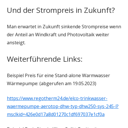
Und der Strompreis in Zukunft?
Man erwartet in Zukunft sinkende Strompreise wenn
der Anteil an Windkraft und Photovoltaik weiter
ansteigt.
Weiterführende Links:
Beispiel Preis für eine Stand-alone Warmwasser
Wärmepumpe: (abgerufen am 19.05.2023)
https://www.regotherm24.de/elco-trinkwasser-
waermepumpe-aerotop-dhw-typ-dhw250-sys-245-l?
msclkid=426e0d17a8d01270c1df697037e1cf0a