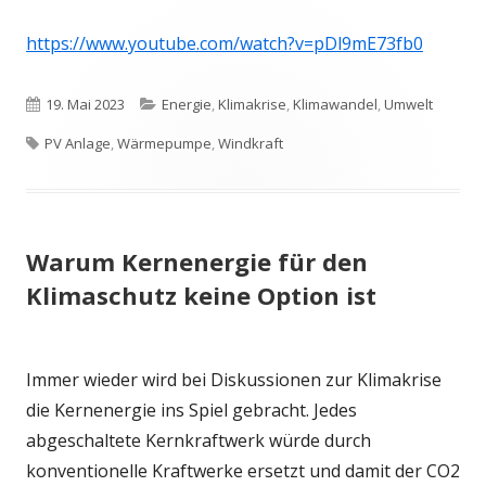
https://www.youtube.com/watch?v=pDl9mE73fb0
Veröffentlicht
Kategorien
19. Mai 2023
Energie
,
Klimakrise
,
Klimawandel
,
Umwelt
Schlagwörter
am
PV Anlage
,
Wärmepumpe
,
Windkraft
Warum Kernenergie für den
Klimaschutz keine Option ist
Immer wieder wird bei Diskussionen zur Klimakrise
die Kernenergie ins Spiel gebracht. Jedes
abgeschaltete Kernkraftwerk würde durch
konventionelle Kraftwerke ersetzt und damit der CO2