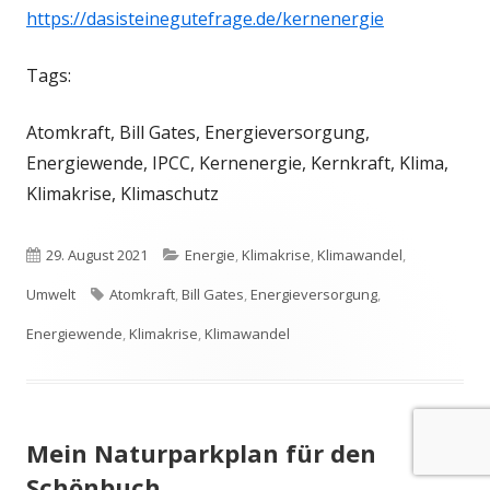
https://dasisteinegutefrage.de/kernenergie
Tags:
Atomkraft, Bill Gates, Energieversorgung,
Energiewende, IPCC, Kernenergie, Kernkraft, Klima,
Klimakrise, Klimaschutz
Veröffentlicht
Kategorien
29. August 2021
Energie
,
Klimakrise
,
Klimawandel
,
am
Schlagwörter
Umwelt
Atomkraft
,
Bill Gates
,
Energieversorgung
,
Energiewende
,
Klimakrise
,
Klimawandel
Mein Naturparkplan für den
Schönbuch