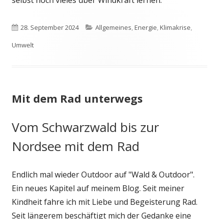
selbst noch vieles über Windkraft lernen.
Veröffentlicht
Kategorien
28. September 2024
Allgemeines
,
Energie
,
Klimakrise
,
am
Umwelt
Mit dem Rad unterwegs
Vom Schwarzwald bis zur
Nordsee mit dem Rad
Endlich mal wieder Outdoor auf "Wald & Outdoor".
Ein neues Kapitel auf meinem Blog. Seit meiner
Kindheit fahre ich mit Liebe und Begeisterung Rad.
Seit längerem beschäftigt mich der Gedanke eine