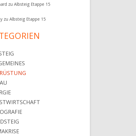
hard
zu
Albsteig Etappe 15
ey
zu
Albsteig Etappe 15
TEGORIEN
STEIG
GEMEINES
SRÜSTUNG
HAU
RGIE
STWIRTSCHAFT
OGRAFIE
DSTEIG
MAKRISE