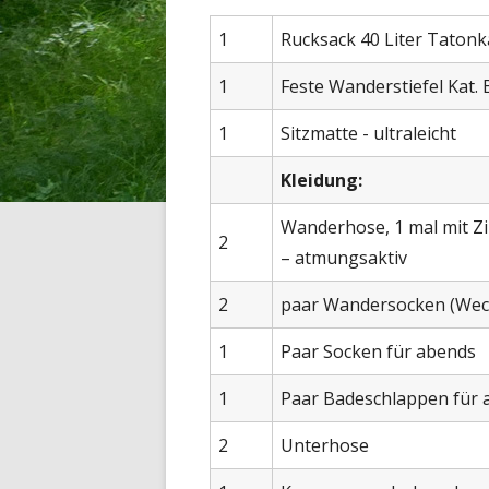
1
Rucksack 40 Liter Tatonka
1
Feste Wanderstiefel Kat.
1
Sitzmatte - ultraleicht
Kleidung:
Wanderhose, 1 mal mit Zi
2
– atmungsaktiv
2
paar Wandersocken (Wec
1
Paar Socken für abends
1
Paar Badeschlappen für a
2
Unterhose