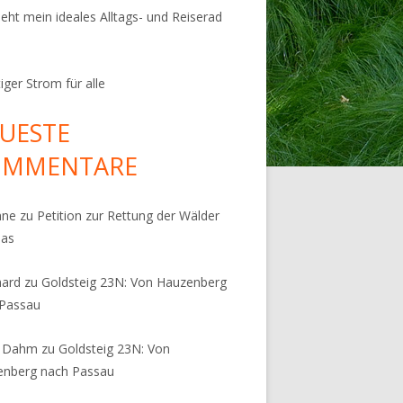
ieht mein ideales Alltags- und Reiserad
iger Strom für alle
UESTE
OMMENTARE
nne
zu
Petition zur Rettung der Wälder
pas
hard
zu
Goldsteig 23N: Von Hauzenberg
 Passau
s Dahm
zu
Goldsteig 23N: Von
enberg nach Passau