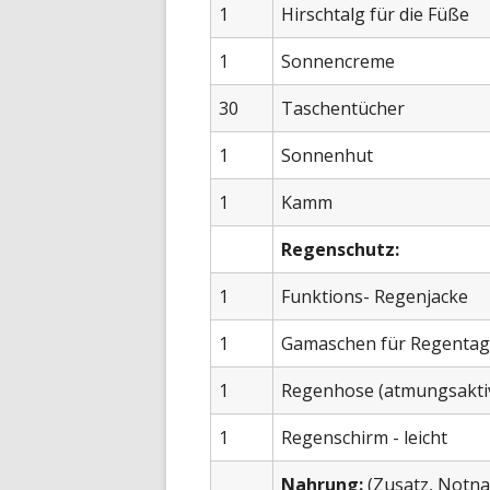
1
Hirschtalg für die Füße
1
Sonnencreme
30
Taschentücher
1
Sonnenhut
1
Kamm
Regenschutz:
1
Funktions- Regenjacke
1
Gamaschen für Regenta
1
Regenhose (atmungsaktiv)
1
Regenschirm - leicht
Nahrung:
(Zusatz, Notna