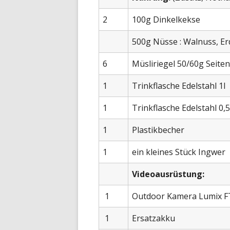
2
100g Dinkelkekse
500g Nüsse : Walnuss, E
6
Müsliriegel 50/60g Seite
1
Trinkflasche Edelstahl 1l
1
Trinkflasche Edelstahl 0,5
1
Plastikbecher
1
ein kleines Stück Ingwer
Videoausrüstung:
1
Outdoor Kamera Lumix F
1
Ersatzakku