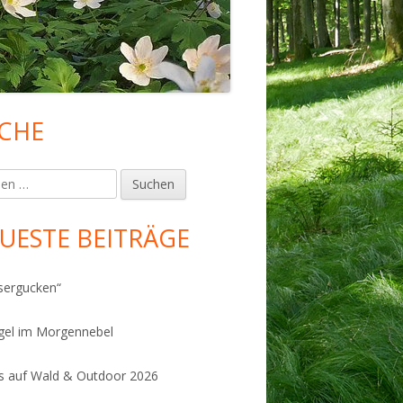
CHE
upt-
tenleiste
en
UESTE BEITRÄGE
sergucken“
gel im Morgennebel
 auf Wald & Outdoor 2026