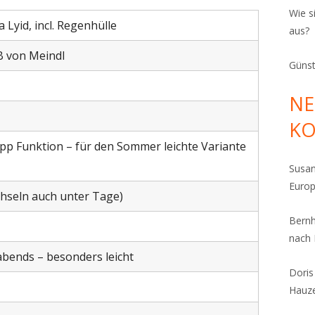
Wie s
 Lyid, incl. Regenhülle
aus?
 B von Meindl
Günst
NE
K
pp Funktion – für den Sommer leichte Variante
Susa
Euro
hseln auch unter Tage)
Bern
nach
bends – besonders leicht
Dori
Hauz