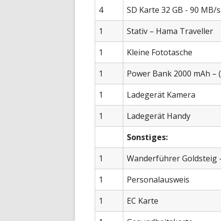
4
SD Karte 32 GB - 90 MB/s
1
Stativ – Hama Traveller
1
Kleine Fototasche
1
Power Bank 2000 mAh – (
1
Ladegerät Kamera
1
Ladegerät Handy
Sonstiges:
1
Wanderführer Goldsteig 
1
Personalausweis
1
EC Karte