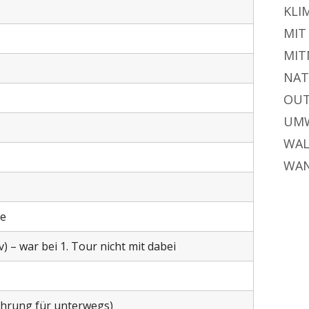
KLI
MIT
MIT
NAT
OU
UM
WA
WA
ge
 – war bei 1. Tour nicht mit dabei
hrung für unterwegs)