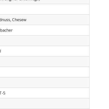
rdnuss, Chesew
nbacher
l
T-5