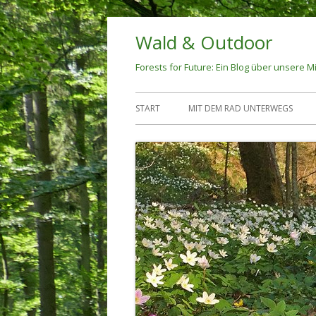
Springe
Wald & Outdoor
zum
Inhalt
Forests for Future: Ein Blog über unsere Mi
Primäres
START
MIT DEM RAD UNTERWEGS
Menü