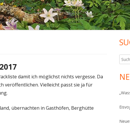
SU
Ha
Sei
Such
 2017
nach:
NE
ackliste damit ich möglichst nichts vergesse. Da
 veröffentlichen. Vielleicht passt sie ja für
ung.
„Was
Eisvo
and, übernachten in Gasthöfen, Berghütte
Neues