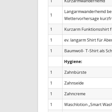
1
Kurzarmwanderhemd
Langarmwanderhemd bei 
1
Wettervorhersage kurzfri
1
Kurzarm Funktionsshirt 
1
ev. langarm Shirt für Ab
1
Baumwoll- T-Shirt als Sc
Hygiene:
1
Zahnbürste
1
Zahnseide
1
Zahncreme
1
Waschlotion „Smart Wash“