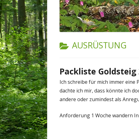
KATEGORIE:
AUSRÜSTUNG
Packliste Goldsteig
Ich schreibe für mich immer eine P
dachte ich mir, dass könnte ich doch
andere oder zumindest als Anreg
Anforderung 1 Woche wandern Inl