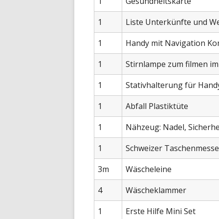
1
Gesundheitskarte
1
Liste Unterkünfte und W
1
Handy mit Navigation K
1
Stirnlampe zum filmen im
1
Stativhalterung für Hand
1
Abfall Plastiktüte
1
Nähzeug: Nadel, Sicherhe
1
Schweizer Taschenmesse
3m
Wäscheleine
4
Wäscheklammer
1
Erste Hilfe Mini Set