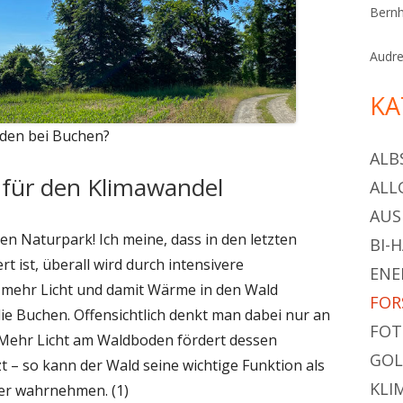
Bern
Audr
KA
äden bei Buchen?
ALB
 für den Klimawandel
ALL
AU
en Naturpark! Ich meine, dass in den letzten
BI-
t ist, überall wird durch intensivere
ENE
mehr Licht und damit Wärme in den Wald
FOR
die Buchen. Offensichtlich denkt man dabei nur an
FOT
 Mehr Licht am Waldboden fördert dessen
GOL
t – so kann der Wald seine wichtige Funktion als
KLI
er wahrnehmen. (1)