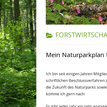
KATEGORIE:
FORSTWIRTSCHA
Mein Naturparkplan 
Ich bin seit einigen Jahren Mitgl
schriftlichen Beschlussverfahren
die Zukunft des Naturparks sowie
komme ich gern nach:
Es gibt jedes Jahr ein sehr enga