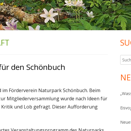
FT
SU
Ha
Sei
Such
für den Schönbuch
nach:
NE
ied im Förderverein Naturpark Schönbuch. Beim
„Was
 zur Mitgliederversammlung wurde nach Ideen für
 Kritik und Lob gefragt. Dieser Aufforderung
Eisvo
Neues
giertes Veranstaltungsprogramm des Naturparks.