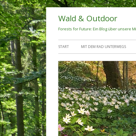
Springe
Wald & Outdoor
zum
Inhalt
Forests for Future: Ein Blog über unsere Mi
Primäres
START
MIT DEM RAD UNTERWEGS
Menü