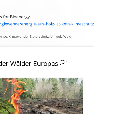
s for Bioenergy:
rgiewende/energie-aus-holz-ist-kein-klimaschutz
krise
,
Klimawandel
,
Naturschutz
,
Umwelt
,
Wald
 der Wälder Europas
1