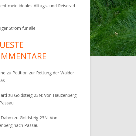
ieht mein ideales Alltags- und Reiserad
iger Strom für alle
UESTE
OMMENTARE
nne
zu
Petition zur Rettung der Wälder
pas
hard
zu
Goldsteig 23N: Von Hauzenberg
 Passau
s Dahm
zu
Goldsteig 23N: Von
enberg nach Passau