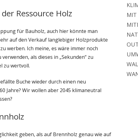
KLI
 der Ressource Holz
MIT
MIT
appung für Bauholz, auch hier könnte man
NAT
ehr auf den Verkauf langlebiger Holzprodukte
OU
r zu werben. Ich meine, es wäre immer noch
UM
u verwenden, als dieses in „Sekunden“ zu
WA
l zu wertvoll.
WA
gefällte Buche wieder durch einen neu
0 Jahre? Wir wollen aber 2045 klimaneutral
ssen?
ennholz
glichkeit geben, als auf Brennholz genau wie auf