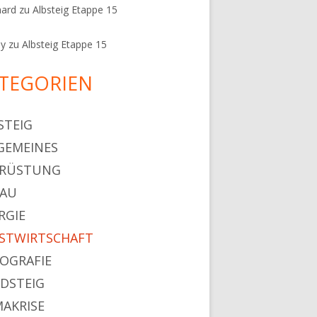
hard
zu
Albsteig Etappe 15
ey
zu
Albsteig Etappe 15
TEGORIEN
STEIG
GEMEINES
SRÜSTUNG
HAU
RGIE
STWIRTSCHAFT
OGRAFIE
DSTEIG
MAKRISE