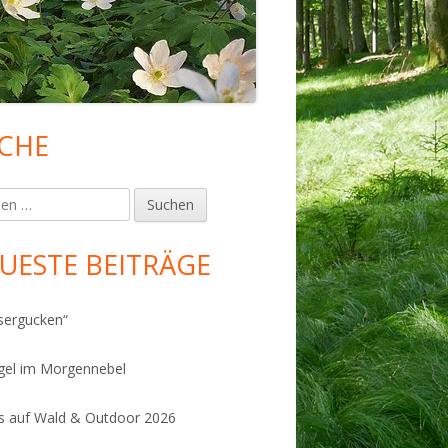
CHE
upt-
tenleiste
en
UESTE BEITRÄGE
sergucken“
gel im Morgennebel
 auf Wald & Outdoor 2026