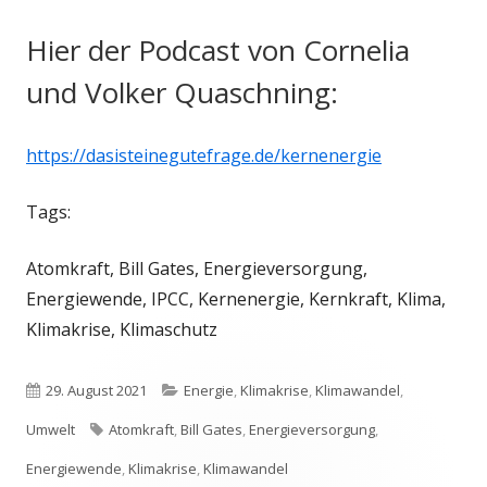
Hier der Podcast von Cornelia
und Volker Quaschning:
https://dasisteinegutefrage.de/kernenergie
Tags:
Atomkraft, Bill Gates, Energieversorgung,
Energiewende, IPCC, Kernenergie, Kernkraft, Klima,
Klimakrise, Klimaschutz
Veröffentlicht
Kategorien
29. August 2021
Energie
,
Klimakrise
,
Klimawandel
,
am
Schlagwörter
Umwelt
Atomkraft
,
Bill Gates
,
Energieversorgung
,
Energiewende
,
Klimakrise
,
Klimawandel