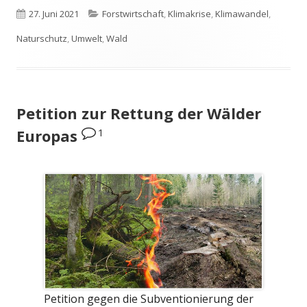
Veröffentlicht
Kategorien
27. Juni 2021
Forstwirtschaft
,
Klimakrise
,
Klimawandel
,
am
Naturschutz
,
Umwelt
,
Wald
Petition zur Rettung der Wälder
1
Europas
Petition gegen die Subventionierung der