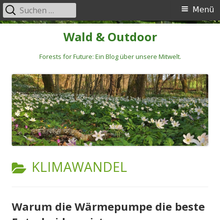
Suchen
Primäres
Menü
nach:
Menü
Springe
Wald & Outdoor
zum
Inhalt
Forests for Future: Ein Blog über unsere Mitwelt.
KATEGORIE:
KLIMAWANDEL
Warum die Wärmepumpe die beste