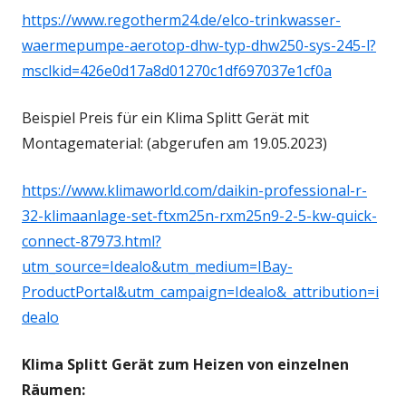
https://www.regotherm24.de/elco-trinkwasser-
waermepumpe-aerotop-dhw-typ-dhw250-sys-245-l?
msclkid=426e0d17a8d01270c1df697037e1cf0a
Beispiel Preis für ein Klima Splitt Gerät mit
Montagematerial: (abgerufen am 19.05.2023)
https://www.klimaworld.com/daikin-professional-r-
32-klimaanlage-set-ftxm25n-rxm25n9-2-5-kw-quick-
connect-87973.html?
utm_source=Idealo&utm_medium=IBay-
ProductPortal&utm_campaign=Idealo&_attribution=i
dealo
Klima Splitt Gerät zum Heizen von einzelnen
Räumen: