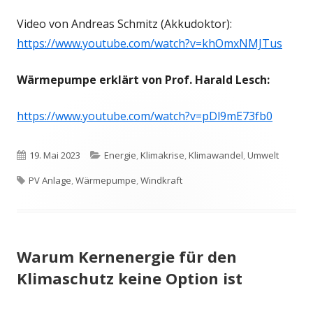
Video von Andreas Schmitz (Akkudoktor):
https://www.youtube.com/watch?v=khOmxNMJTus
Wärmepumpe erklärt von Prof. Harald Lesch:
https://www.youtube.com/watch?v=pDl9mE73fb0
Veröffentlicht
Kategorien
19. Mai 2023
Energie
,
Klimakrise
,
Klimawandel
,
Umwelt
Schlagwörter
am
PV Anlage
,
Wärmepumpe
,
Windkraft
Warum Kernenergie für den
Klimaschutz keine Option ist