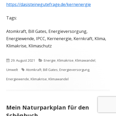
https://dasisteinegutefrage.de/kernenergie
Tags:
Atomkraft, Bill Gates, Energieversorgung,
Energiewende, IPCC, Kernenergie, Kernkraft, Klima,
Klimakrise, Klimaschutz
Veröffentlicht
Kategorien
29. August 2021
Energie
,
Klimakrise
,
Klimawandel
,
am
Schlagwörter
Umwelt
Atomkraft
,
Bill Gates
,
Energieversorgung
,
Energiewende
,
Klimakrise
,
Klimawandel
Mein Naturparkplan für den
Schönbuch