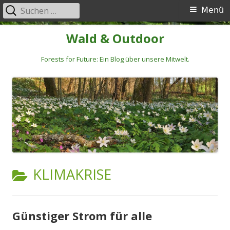
Suchen
Primäres
Menü
nach:
Menü
Springe
Wald & Outdoor
zum
Inhalt
Forests for Future: Ein Blog über unsere Mitwelt.
KATEGORIE:
KLIMAKRISE
Günstiger Strom für alle