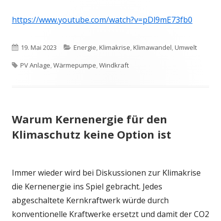
https://www.youtube.com/watch?v=pDl9mE73fb0
Veröffentlicht
Kategorien
19. Mai 2023
Energie
,
Klimakrise
,
Klimawandel
,
Umwelt
Schlagwörter
am
PV Anlage
,
Wärmepumpe
,
Windkraft
Warum Kernenergie für den
Klimaschutz keine Option ist
Immer wieder wird bei Diskussionen zur Klimakrise
die Kernenergie ins Spiel gebracht. Jedes
abgeschaltete Kernkraftwerk würde durch
konventionelle Kraftwerke ersetzt und damit der CO2