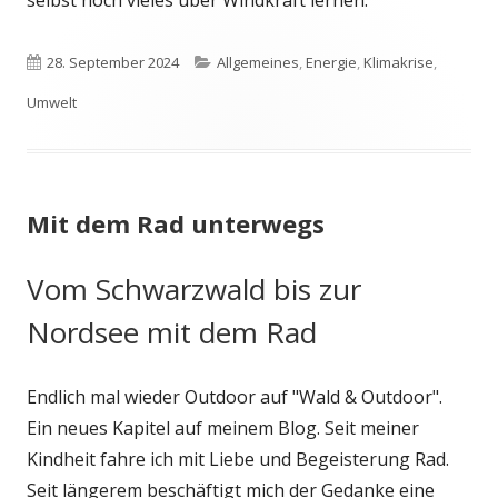
selbst noch vieles über Windkraft lernen.
Veröffentlicht
Kategorien
28. September 2024
Allgemeines
,
Energie
,
Klimakrise
,
am
Umwelt
Mit dem Rad unterwegs
Vom Schwarzwald bis zur
Nordsee mit dem Rad
Endlich mal wieder Outdoor auf "Wald & Outdoor".
Ein neues Kapitel auf meinem Blog. Seit meiner
Kindheit fahre ich mit Liebe und Begeisterung Rad.
Seit längerem beschäftigt mich der Gedanke eine