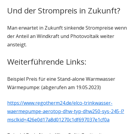
Und der Strompreis in Zukunft?
Man erwartet in Zukunft sinkende Strompreise wenn
der Anteil an Windkraft und Photovoltaik weiter
ansteigt.
Weiterführende Links:
Beispiel Preis für eine Stand-alone Warmwasser
Wärmepumpe: (abgerufen am 19.05.2023)
https://www.regotherm24.de/elco-trinkwasser-
waermepumpe-aerotop-dhw-typ-dhw250-sys-245-l?
msclkid=426e0d17a8d01270c1df697037e1cf0a