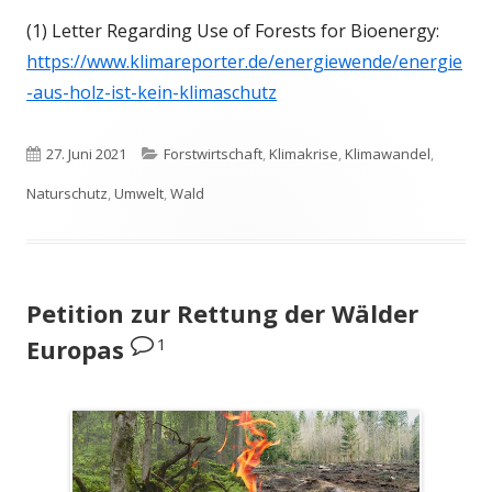
(1) Letter Regarding Use of Forests for Bioenergy:
https://www.klimareporter.de/energiewende/energie
-aus-holz-ist-kein-klimaschutz
Veröffentlicht
Kategorien
27. Juni 2021
Forstwirtschaft
,
Klimakrise
,
Klimawandel
,
am
Naturschutz
,
Umwelt
,
Wald
Petition zur Rettung der Wälder
1
Europas