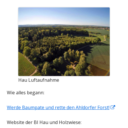
Hau Luftaufnahme
Wie alles begann:
In
Werde Baumpate und rette den Ahldorfer Forst!
neue
Website der BI Hau und Holzwiese:
Fenst