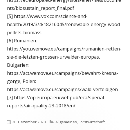
nts/biosustain_report_final.pdf
[5] https://www.vox.com/science-and-
health/2019/3/4/18216045/renewable-energy-wood-
pellets-biomass
[6] Rumänien:
https://you.wemove.eu/campaigns/rumanien-retten-
sie-die-letzten-grossen-urwalder-europas,
Bulgarien:
https://act.wemove.eu/campaigns/bewahrt-kresna-
gorge, Polen:
https://act.wemove.eu/campaigns/wald-verteidigen
[7] https://op.europa.eu/webpub/eca/special-
reports/air-quality-23-2018/en/
Veröffentlicht
Kategorien
20. Dezember 2020
Allgemeines
,
Forstwirtschaft
,