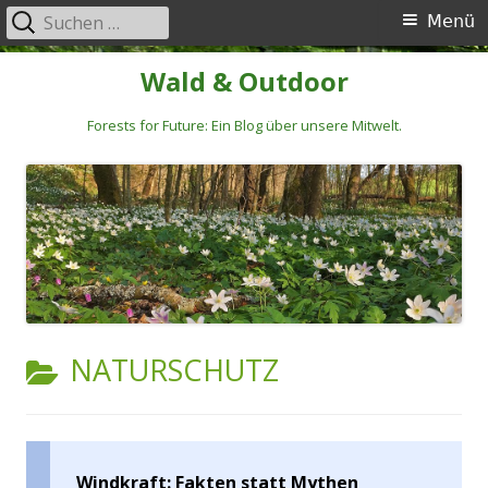
Suchen
Primäres
Menü
nach:
Menü
Springe
Wald & Outdoor
zum
Inhalt
Forests for Future: Ein Blog über unsere Mitwelt.
KATEGORIE:
NATURSCHUTZ
Windkraft: Fakten statt Mythen