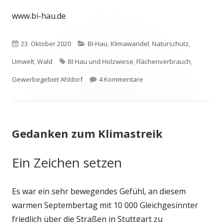
öffne
www.bi-hau.de
Veröffentlicht
Kategorien
23. Oktober 2020
BI-Hau
,
Klimawandel
,
Naturschutz
,
am
Schlagwörter
Umwelt
,
Wald
BI Hau und Holzwiese
,
Flächenverbrauch
,
zu Hau und Holzwiese – Wal
Gewerbegebiet Ahldorf
4 Kommentare
Gedanken zum Klimastreik
Ein Zeichen setzen
Es war ein sehr bewegendes Gefühl, an diesem
warmen Septembertag mit 10 000 Gleichgesinnter
friedlich über die Straßen in Stuttgart zu