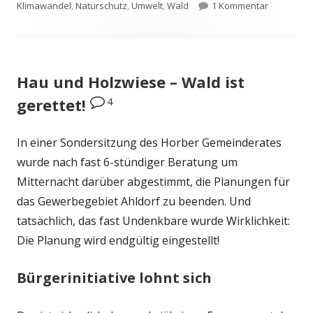
am
zu Petitio
Klimawandel
,
Naturschutz
,
Umwelt
,
Wald
1 Kommentar
Hau und Holzwiese – Wald ist
4
gerettet!
In einer Sondersitzung des Horber Gemeinderates
wurde nach fast 6-stündiger Beratung um
Mitternacht darüber abgestimmt, die Planungen für
das Gewerbegebiet Ahldorf zu beenden. Und
tatsächlich, das fast Undenkbare wurde Wirklichkeit:
Die Planung wird endgültig eingestellt!
Bürgerinitiative lohnt sich