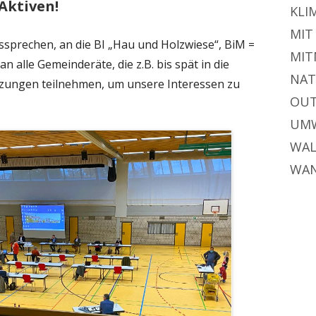
Aktiven!
KLI
MIT
ssprechen, an die BI „Hau und Holzwiese“, BiM =
MIT
n alle Gemeinderäte, die z.B. bis spät in die
NAT
tzungen teilnehmen, um unsere Interessen zu
OU
UM
WA
WA