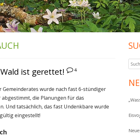
AUCH
SU
Ha
Sei
Such
ald ist gerettet!
4
nach:
NE
r Gemeinderates wurde nach fast 6-stündiger
 abgestimmt, die Planungen für das
„Was
. Und tatsächlich, das fast Undenkbare wurde
ültig eingestellt!
Eisvo
Neues
ich