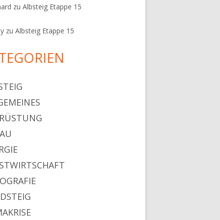
hard
zu
Albsteig Etappe 15
ey
zu
Albsteig Etappe 15
TEGORIEN
STEIG
GEMEINES
SRÜSTUNG
HAU
RGIE
STWIRTSCHAFT
OGRAFIE
DSTEIG
MAKRISE