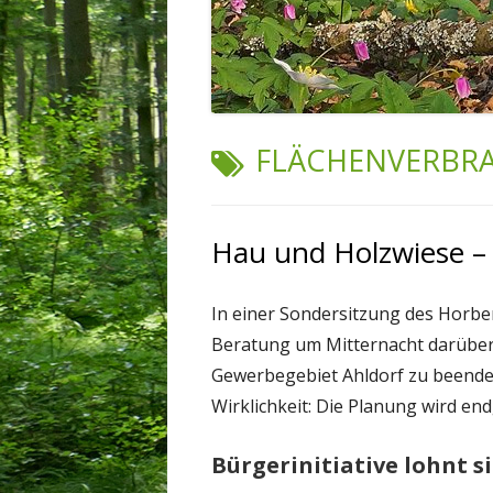
SCHLAGWORT:
FLÄCHENVERBR
Hau und Holzwiese – W
In einer Sondersitzung des Horbe
Beratung um Mitternacht darüber
Gewerbegebiet Ahldorf zu beenden
Wirklichkeit: Die Planung wird endg
Bürgerinitiative lohnt s