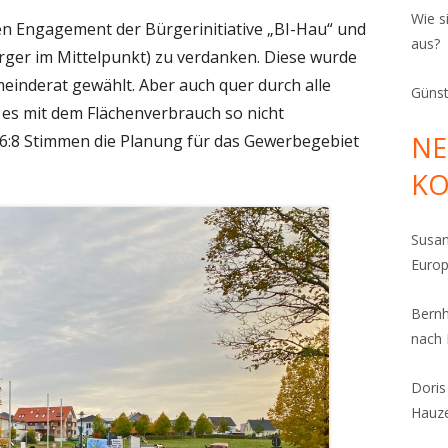
Wie s
gen Engagement der Bürgerinitiative „BI-Hau“ und
aus?
ger im Mittelpunkt) zu verdanken. Diese wurde
meinderat gewählt. Aber auch quer durch alle
Günst
 es mit dem Flächenverbrauch so nicht
NE
6:8 Stimmen die Planung für das Gewerbegebiet
K
Susa
Euro
Bern
nach
Dori
Hauz