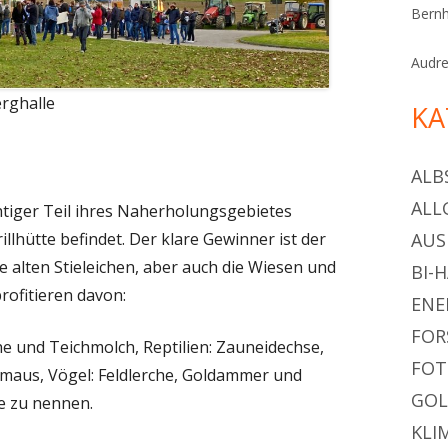
Bern
Audr
rghalle
KA
ALB
ALL
chtiger Teil ihres Naherholungsgebietes
illhütte befindet. Der klare Gewinner ist der
AU
e alten Stieleichen, aber auch die Wiesen und
BI-
profitieren davon:
ENE
FOR
he und Teichmolch, Reptilien: Zauneidechse,
FOT
maus, Vögel: Feldlerche, Goldammer und
GOL
e zu nennen.
KLI