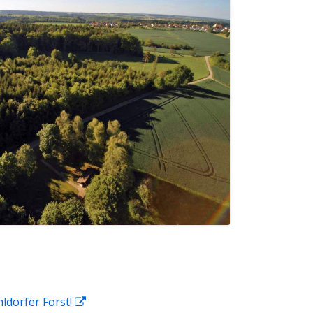
In
dorfer Forst!