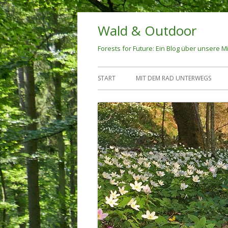
Springe
Wald & Outdoor
zum
Inhalt
Forests for Future: Ein Blog über unsere Mi
Primäres
START
MIT DEM RAD UNTERWEGS
Menü