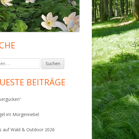
CHE
upt-
tenleiste
en
UESTE BEITRÄGE
sergucken“
gel im Morgennebel
 auf Wald & Outdoor 2026