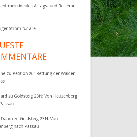
ieht mein ideales Alltags- und Reiserad
iger Strom für alle
UESTE
OMMENTARE
nne
zu
Petition zur Rettung der Wälder
pas
hard
zu
Goldsteig 23N: Von Hauzenberg
 Passau
s Dahm
zu
Goldsteig 23N: Von
enberg nach Passau