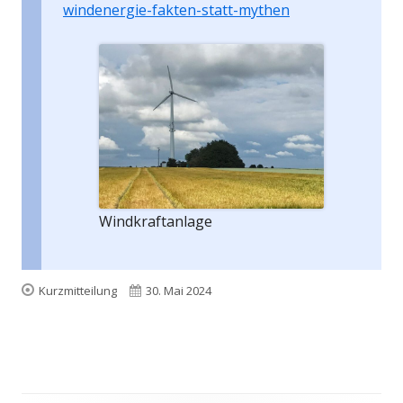
windenergie-fakten-statt-mythen
Windkraftanlage
Format
Veröffentlicht
Kurzmitteilung
30. Mai 2024
am