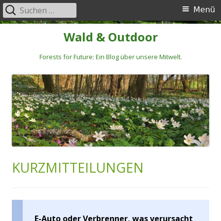
Suchen
Primäres
Menü
nach:
Menü
Springe
Wald & Outdoor
zum
Inhalt
Forests for Future: Ein Blog über unsere Mitwelt.
KURZMITTEILUNGEN
E-Auto oder Verbrenner, was verursacht