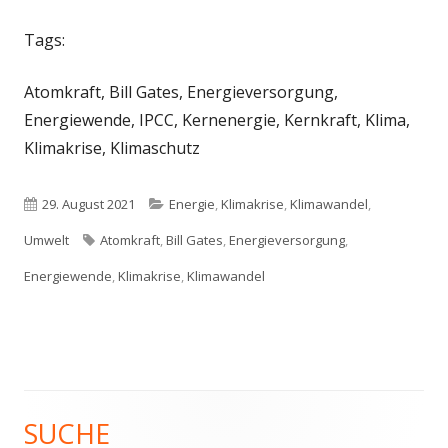
Tags:
Atomkraft, Bill Gates, Energieversorgung,
Energiewende, IPCC, Kernenergie, Kernkraft, Klima,
Klimakrise, Klimaschutz
Veröffentlicht
Kategorien
29. August 2021
Energie
,
Klimakrise
,
Klimawandel
,
am
Schlagwörter
Umwelt
Atomkraft
,
Bill Gates
,
Energieversorgung
,
Energiewende
,
Klimakrise
,
Klimawandel
SUCHE
Haupt-