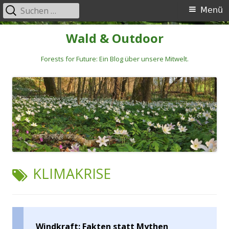
Suchen
Primäres
Menü
nach:
Menü
Springe
Wald & Outdoor
zum
Inhalt
Forests for Future: Ein Blog über unsere Mitwelt.
SCHLAGWORT:
KLIMAKRISE
Windkraft: Fakten statt Mythen