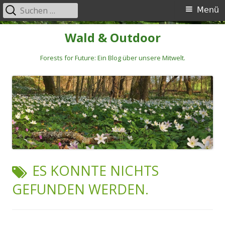
Suchen
Primäres
Menü
nach:
Menü
Springe
Wald & Outdoor
zum
Inhalt
Forests for Future: Ein Blog über unsere Mitwelt.
ES KONNTE NICHTS
GEFUNDEN WERDEN.