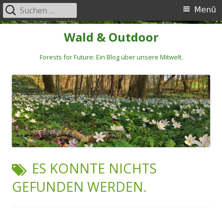
Suchen
Primäres
Menü
nach:
Menü
Springe
Wald & Outdoor
zum
Inhalt
Forests for Future: Ein Blog über unsere Mitwelt.
ES KONNTE NICHTS
GEFUNDEN WERDEN.