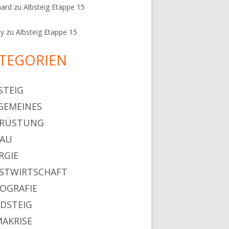
hard
zu
Albsteig Etappe 15
ey
zu
Albsteig Etappe 15
TEGORIEN
STEIG
GEMEINES
SRÜSTUNG
HAU
RGIE
STWIRTSCHAFT
OGRAFIE
DSTEIG
MAKRISE