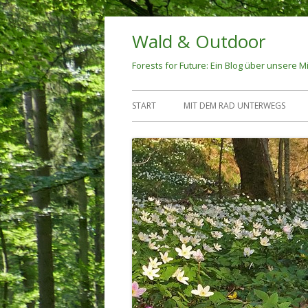
Springe
Wald & Outdoor
zum
Inhalt
Forests for Future: Ein Blog über unsere Mi
Primäres
START
MIT DEM RAD UNTERWEGS
Menü