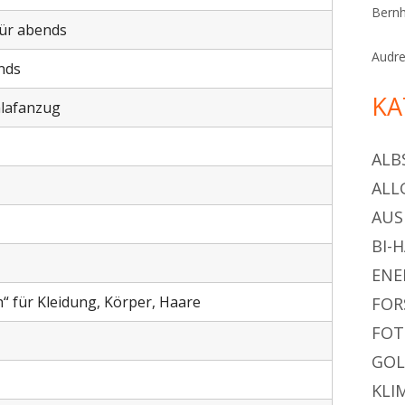
Bern
für abends
Audr
ends
KA
hlafanzug
ALB
ALL
AU
BI-
ENE
 für Kleidung, Körper, Haare
FOR
FOT
GOL
KLI