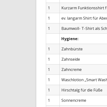
1
Kurzarm Funktionsshirt 
1
ev. langarm Shirt für Ab
1
Baumwoll- T-Shirt als Sc
Hygiene:
1
Zahnbürste
1
Zahnseide
1
Zahncreme
1
Waschlotion „Smart Wash“
1
Hirschtalg für die Füße
1
Sonnencreme