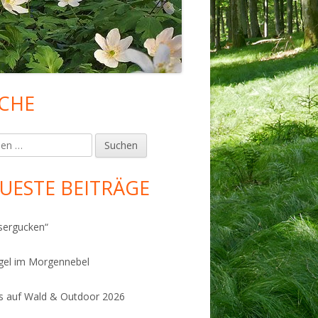
CHE
upt-
tenleiste
en
UESTE BEITRÄGE
sergucken“
gel im Morgennebel
 auf Wald & Outdoor 2026