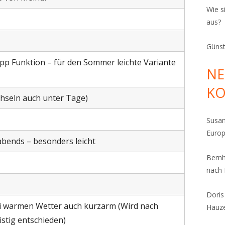
Wie s
aus?
Günst
pp Funktion – für den Sommer leichte Variante
NE
K
hseln auch unter Tage)
Susa
Euro
bends – besonders leicht
Bern
nach
Dori
warmen Wetter auch kurzarm (Wird nach
Hauz
stig entschieden)