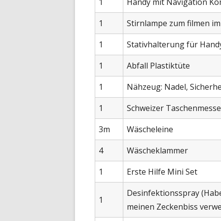
1
Handy mit Navigation K
1
Stirnlampe zum filmen im
1
Stativhalterung für Hand
1
Abfall Plastiktüte
1
Nähzeug: Nadel, Sicherhe
1
Schweizer Taschenmesse
3m
Wäscheleine
4
Wäscheklammer
1
Erste Hilfe Mini Set
Desinfektionsspray (Hab
1
meinen Zeckenbiss verwe