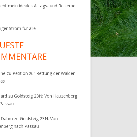
ieht mein ideales Alltags- und Reiserad
iger Strom für alle
UESTE
OMMENTARE
nne
zu
Petition zur Rettung der Wälder
pas
hard
zu
Goldsteig 23N: Von Hauzenberg
 Passau
s Dahm
zu
Goldsteig 23N: Von
enberg nach Passau