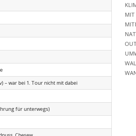
KLI
MIT
MIT
NAT
OU
UM
WA
ge
WA
 – war bei 1. Tour nicht mit dabei
hrung für unterwegs)
rdnuss, Chesew