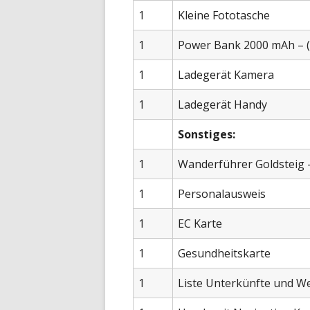
1
Kleine Fototasche
1
Power Bank 2000 mAh – (
1
Ladegerät Kamera
1
Ladegerät Handy
Sonstiges:
1
Wanderführer Goldsteig 
1
Personalausweis
1
EC Karte
1
Gesundheitskarte
1
Liste Unterkünfte und W