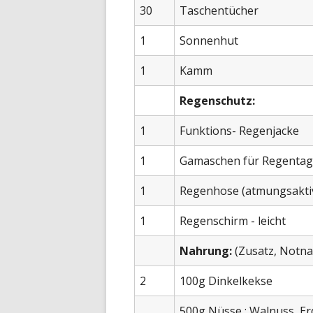
30
Taschentücher
1
Sonnenhut
1
Kamm
Regenschutz:
1
Funktions- Regenjacke
1
Gamaschen für Regenta
1
Regenhose (atmungsaktiv)
1
Regenschirm - leicht
Nahrung:
(Zusatz, Notna
2
100g Dinkelkekse
500g Nüsse : Walnuss, E