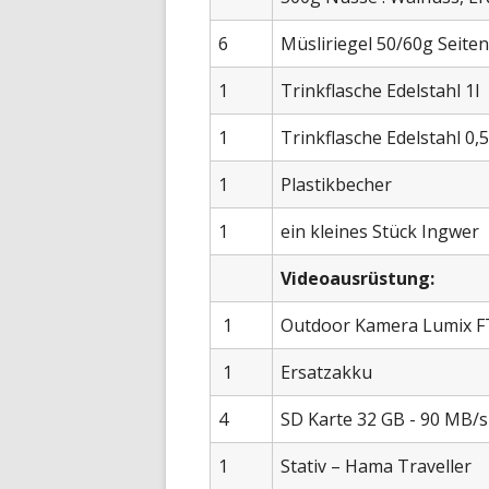
6
Müsliriegel 50/60g Seite
1
Trinkflasche Edelstahl 1l
1
Trinkflasche Edelstahl 0,5
1
Plastikbecher
1
ein kleines Stück Ingwer
Videoausrüstung:
1
Outdoor Kamera Lumix F
1
Ersatzakku
4
SD Karte 32 GB - 90 MB/s
1
Stativ – Hama Traveller