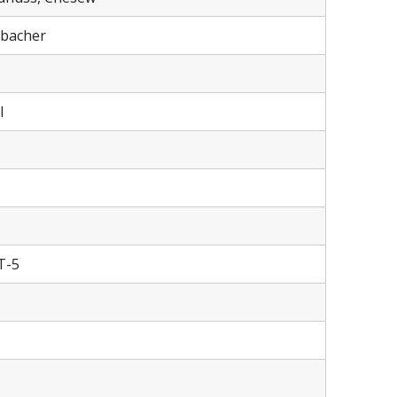
nbacher
l
T-5