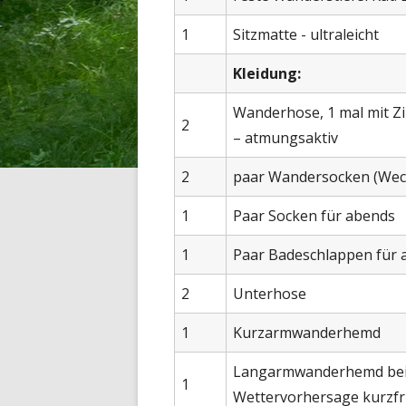
1
Sitzmatte - ultraleicht
Kleidung:
Wanderhose, 1 mal mit Zi
2
– atmungsaktiv
2
paar Wandersocken (Wec
1
Paar Socken für abends
1
Paar Badeschlappen für a
2
Unterhose
1
Kurzarmwanderhemd
Langarmwanderhemd bei 
1
Wettervorhersage kurzfri