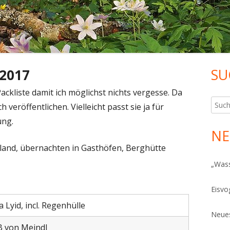
SU
 2017
Ha
ackliste damit ich möglichst nichts vergesse. Da
Sei
Such
 veröffentlichen. Vielleicht passt sie ja für
nach:
ung.
NE
and, übernachten in Gasthöfen, Berghütte
„Was
Eisvo
 Lyid, incl. Regenhülle
Neues
 B von Meindl