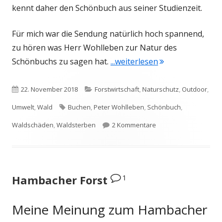
kennt daher den Schönbuch aus seiner Studienzeit.
Für mich war die Sendung natürlich hoch spannend,
zu hören was Herr Wohlleben zur Natur des
"Der mit dem Wal
Schönbuchs zu sagen hat.
...weiterlesen
Veröffentlicht
Kategorien
22. November 2018
Forstwirtschaft
,
Naturschutz
,
Outdoor
,
am
Schlagwörter
Umwelt
,
Wald
Buchen
,
Peter Wohlleben
,
Schönbuch
,
zu Der mit dem Wald s
Waldschäden
,
Waldsterben
2 Kommentare
1
Hambacher Forst
Meine Meinung zum Hambacher