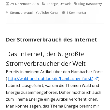
Veröffentlicht
Kategorien
Schlagwörter
29. Dezember 2018
Energie
,
Umwelt
Blog
,
Raspberry
am
zu Strom spare
Pi
,
Stromverbrauch
,
YouTube Kanal
1 Kommentar
Der Stromverbrauch des Internet
Das Internet, der 6. größte
Stromverbraucher der Welt
Bereits in meinem Artikel über den Hambacher Forst
In
(
http://wald-und-outdoor.de/hambacher-forst/
)
neue
habe ich ausgeführt, warum die Themen Wald und
Fenste
Energie zusammengehören. Daher möchte ich auch
öffne
zum Thema Energie einige Artikel veröffentlichen.
Man könnte sagen, das Thema Energie brennt mir