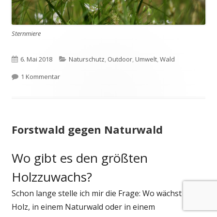
Sternmiere
Veröffentlicht
Kategorien
6. Mai 2018
Naturschutz
,
Outdoor
,
Umwelt
,
Wald
am
zu Frühling im Buchenwald
1 Kommentar
Forstwald gegen Naturwald
Wo gibt es den größten
Holzzuwachs?
Schon lange stelle ich mir die Frage: Wo wächst mehr
Holz, in einem Naturwald oder in einem