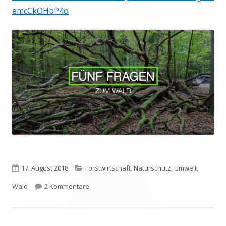
emcCkOHbP4o
Veröffentlicht
Kategorien
17. August 2018
Forstwirtschaft
,
Naturschutz
,
Umwelt
,
am
zu Trockenheit in unseren Wäldern
Wald
2 Kommentare