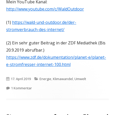
Mein YouTube Kanal:
http://www.youtube.com/c/WaldOutdoor
(1)
https://wald-und-outdoor.de/der-
stromverbrauch-des-internet/
(2) Ein sehr guter Beitrag in der ZDF Mediathek (Bis
20.9.2019 abrufbar.)
https://www.zdf.de/dokumentation/planet-e/planet-
e-stromfresser-internet-100.html
Veröffentlicht
Kategorien
17. April 2019
Energie
,
Klimawandel
,
Umwelt
am
zu Neues zu meinem YouTube Kanal „Wald und Outd
1 Kommentar