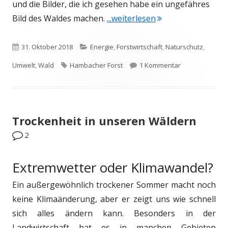
und die Bilder, die ich gesehen habe ein ungefähres
"Hambacher Forst"
Bild des Waldes machen.
...weiterlesen
Veröffentlicht
Kategorien
31. Oktober 2018
Energie
,
Forstwirtschaft
,
Naturschutz
,
am
Schlagwörter
zu Hambacher 
Umwelt
,
Wald
Hambacher Forst
1 Kommentar
Trockenheit in unseren Wäldern
2
Extremwetter oder Klimawandel?
Ein außergewöhnlich trockener Sommer macht noch
keine Klimaänderung, aber er zeigt uns wie schnell
sich alles ändern kann. Besonders in der
Landwirtschaft hat es in manchen Gebieten