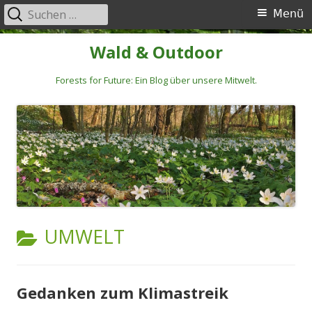
Suchen
Primäres
Menü
nach:
Menü
Springe
Wald & Outdoor
zum
Inhalt
Forests for Future: Ein Blog über unsere Mitwelt.
KATEGORIE:
UMWELT
Gedanken zum Klimastreik