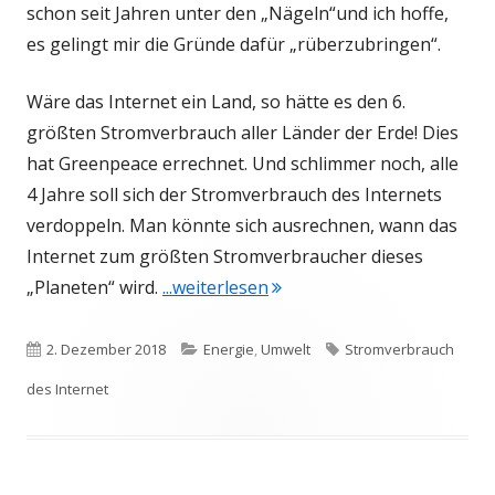
schon seit Jahren unter den „Nägeln“und ich hoffe,
es gelingt mir die Gründe dafür „rüberzubringen“.
Wäre das Internet ein Land, so hätte es den 6.
größten Stromverbrauch aller Länder der Erde! Dies
hat Greenpeace errechnet. Und schlimmer noch, alle
4 Jahre soll sich der Stromverbrauch des Internets
verdoppeln. Man könnte sich ausrechnen, wann das
Internet zum größten Stromverbraucher dieses
"Der Stromverbrauch des I
„Planeten“ wird.
...weiterlesen
Veröffentlicht
Kategorien
Schlagwörter
2. Dezember 2018
Energie
,
Umwelt
Stromverbrauch
am
des Internet