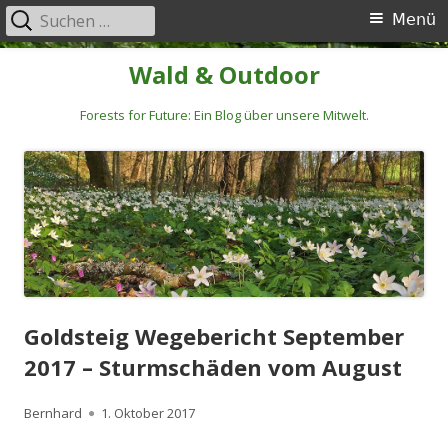
Suchen
Primäres
Menü
nach:
Menü
Springe
Wald & Outdoor
zum
Inhalt
Forests for Future: Ein Blog über unsere Mitwelt.
Goldsteig Wegebericht September
2017 – Sturmschäden vom August
Autor
Veröffentlicht
Bernhard
1. Oktober 2017
am