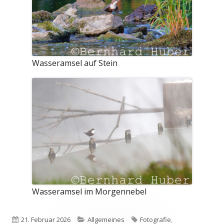
Wasseramsel auf Stein
Wasseramsel im Morgennebel
Veröffentlicht
Kategorien
Schlagwörter
21. Februar 2026
Allgemeines
Fotografie
,