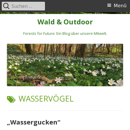
Suchen
Primäres
Menü
nach:
Menü
Springe
Wald & Outdoor
zum
Inhalt
Forests for Future: Ein Blog über unsere Mitwelt.
SCHLAGWORT:
WASSERVÖGEL
„Wassergucken“