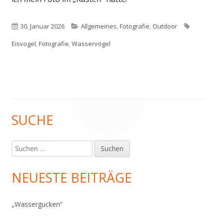
Veröffentlicht
Kategorien
Schlagw
30. Januar 2026
Allgemeines
,
Fotografie
,
Outdoor
am
Eisvogel
,
Fotografie
,
Wasservögel
SUCHE
Haupt-
Seitenleiste
Suchen
nach:
NEUESTE BEITRÄGE
„Wassergucken“