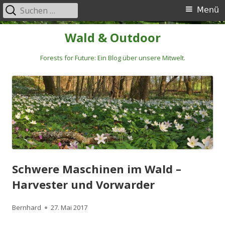
Suchen
Primäres
Menü
nach:
Menü
Springe
Wald & Outdoor
zum
Inhalt
Forests for Future: Ein Blog über unsere Mitwelt.
Schwere Maschinen im Wald –
Harvester und Vorwarder
Autor
Veröffentlicht
Bernhard
27. Mai 2017
am