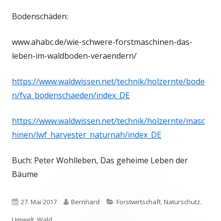
Bodenschäden:
www.ahabc.de/wie-schwere-forstmaschinen-das-
leben-im-waldboden-veraendern/
https://www.waldwissen.net/technik/holzernte/bode
n/fva_bodenschaeden/index_DE
https://www.waldwissen.net/technik/holzernte/masc
hinen/lwf_harvester_naturnah/index_DE
Buch: Peter Wohlleben, Das geheime Leben der
Bäume
Veröffentlicht
Autor
Kategorien
27. Mai 2017
Bernhard
Forstwirtschaft
,
Naturschutz
,
am
Umwelt
,
Wald