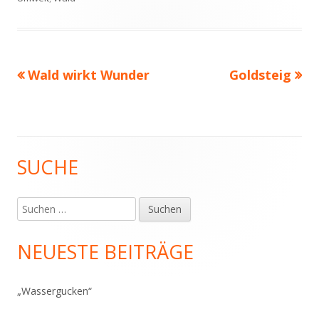
Vorheriger
Nächster
Wald wirkt Wunder
Goldsteig
Beitragsnavigation
Beitrag:
Beitrag
SUCHE
Haupt-
Seitenleiste
Suchen
nach:
NEUESTE BEITRÄGE
„Wassergucken“