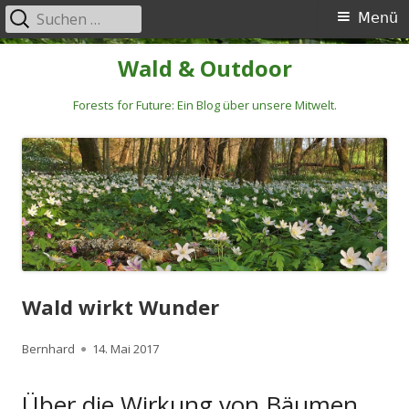
Suchen
Primäres
Menü
nach:
Menü
Springe
Wald & Outdoor
zum
Inhalt
Forests for Future: Ein Blog über unsere Mitwelt.
Wald wirkt Wunder
Autor
Veröffentlicht
Bernhard
14. Mai 2017
am
Über die Wirkung von Bäumen