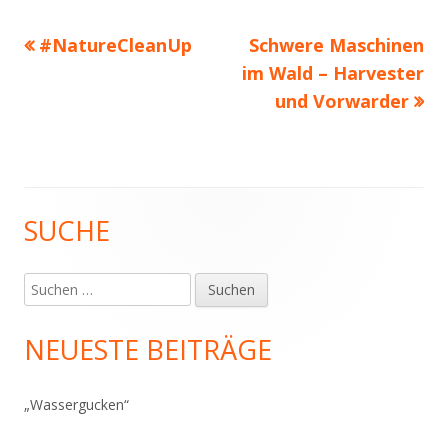
Vorheriger
Nächster
#NatureCleanUp
Schwere Maschinen
Beitragsnavigation
Beitrag:
Beitrag
im Wald – Harvester
und Vorwarder
SUCHE
Haupt-
Seitenleiste
Suchen
nach:
NEUESTE BEITRÄGE
„Wassergucken“