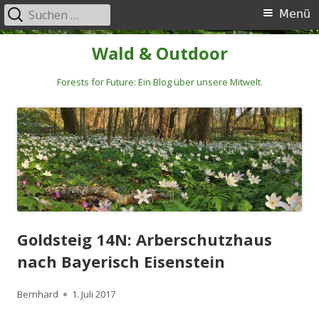
Suchen
Primäres
Menü
nach:
Menü
Springe
Wald & Outdoor
zum
Inhalt
Forests for Future: Ein Blog über unsere Mitwelt.
Goldsteig 14N: Arberschutzhaus
nach Bayerisch Eisenstein
Autor
Veröffentlicht
Bernhard
1. Juli 2017
am