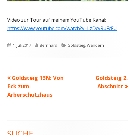
Video zur Tour auf meinem YouTube Kanal:
https://www.youtube.com/watch?v=LzDcvRuFcFU
Veröffentlicht
Autor
Kategorien
1. Juli 2017
Bernhard
Goldsteig
,
Wandern
am
Vorheriger
Nächster
Goldsteig 13N: Von
Goldsteig 2.
Beitragsnavigation
Beitrag:
Beitrag
Eck zum
Abschnitt
Arberschutzhaus
SUCHE
Haupt-