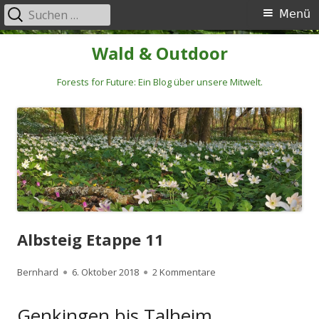
Suchen
Primäres
Menü
nach:
Menü
Springe
Wald & Outdoor
zum
Inhalt
Forests for Future: Ein Blog über unsere Mitwelt.
Albsteig Etappe 11
Autor
Veröffentlicht
zu Albsteig Etappe 11
Bernhard
6. Oktober 2018
2 Kommentare
am
Genkingen bis Talheim