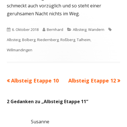
schmeckt auch vorzüglich und so steht einer
geruhsamen Nacht nichts im Weg.
Veröffentlicht
Autor
Kategorien
Schlagw
6. Oktober 2018
Bernhard
Albsteig
,
Wandern
am
Albsteig
,
Bolberg
,
Riedernberg
,
Roßberg
,
Talheim
,
Willmandingen
Vorheriger
Nächster
Albsteig Etappe 10
Albsteig Etappe 12
Beitragsnavigation
Beitrag:
Beitrag
2 Gedanken zu „
Albsteig Etappe 11
“
Susanne