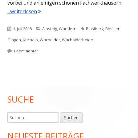
vorbei und an einigen schönen Fachwerkhäusern.
"Albsteig Etappe 6"
...weiterlesen
Veröffentlicht
Kategorien
Schlagwörter
1. Juli 2018
Albsteig
,
Wandern
Bläsiberg
,
Bossler
,
am
Gingen
,
Kuchalb
,
Wacholder
,
Wacholderheide
zu Albsteig Etappe 6
1 Kommentar
SUCHE
Haupt-
Seitenleiste
Suchen
nach:
NEUESTE BEITRÄGE