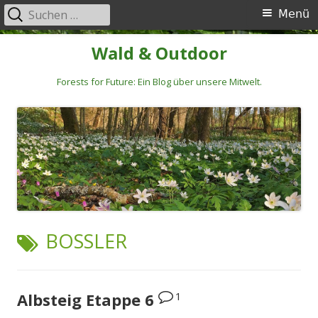
Suchen
Primäres
Menü
nach:
Menü
Springe
Wald & Outdoor
zum
Inhalt
Forests for Future: Ein Blog über unsere Mitwelt.
SCHLAGWORT:
BOSSLER
1
Albsteig Etappe 6