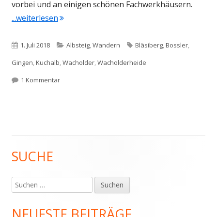
vorbei und an einigen schönen Fachwerkhäusern.
"Albsteig Etappe 6"
...weiterlesen
Veröffentlicht
Kategorien
Schlagwörter
1. Juli 2018
Albsteig
,
Wandern
Bläsiberg
,
Bossler
,
am
Gingen
,
Kuchalb
,
Wacholder
,
Wacholderheide
zu Albsteig Etappe 6
1 Kommentar
SUCHE
Haupt-
Seitenleiste
Suchen
nach:
NEUESTE BEITRÄGE