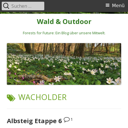
Suchen
Primäres
Menü
nach:
Menü
Springe
Wald & Outdoor
zum
Inhalt
Forests for Future: Ein Blog über unsere Mitwelt.
SCHLAGWORT:
WACHOLDER
1
Albsteig Etappe 6