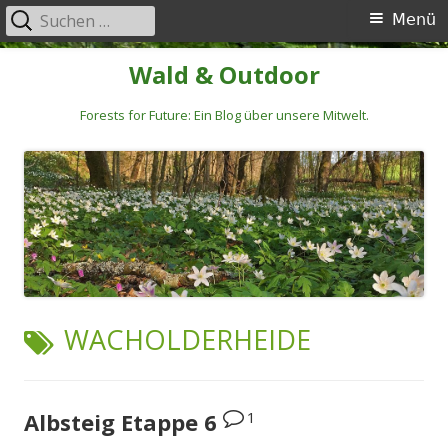
Suchen
Primäres
Menü
nach:
Menü
Springe
Wald & Outdoor
zum
Inhalt
Forests for Future: Ein Blog über unsere Mitwelt.
SCHLAGWORT:
WACHOLDERHEIDE
1
Albsteig Etappe 6