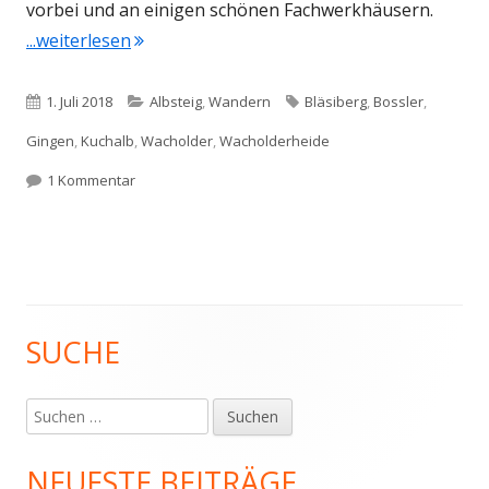
vorbei und an einigen schönen Fachwerkhäusern.
"Albsteig Etappe 6"
...weiterlesen
Veröffentlicht
Kategorien
Schlagwörter
1. Juli 2018
Albsteig
,
Wandern
Bläsiberg
,
Bossler
,
am
Gingen
,
Kuchalb
,
Wacholder
,
Wacholderheide
zu Albsteig Etappe 6
1 Kommentar
SUCHE
Haupt-
Seitenleiste
Suchen
nach:
NEUESTE BEITRÄGE