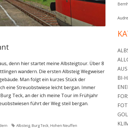
Bern
Audr
KA
nnt
ALB
ALL
s, denn hier startet meine Albsteigtour. Über 8
AU
ttlingen wandern. Die ersten Albsteig Wegweiser
BI-
gebäude. Man folgt ein kurzes Stück der
ENE
rch eine Streuobstwiese leicht bergan. Immer
 Burg Teck, an der ich meine Tour im Frühjahr
FOR
euobstwiesen führt der Weg steil bergan.
FOT
GOL
KLI
Schlagwörter
dern
Albsteig
,
Burg Teck
,
Hohen Neuffen