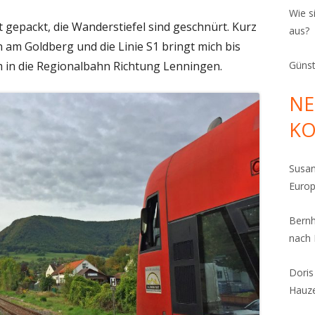
Wie s
 gepackt, die Wanderstiefel sind geschnürt. Kurz
aus?
n am Goldberg und die Linie S1 bringt mich bis
m in die Regionalbahn Richtung Lenningen.
Günst
NE
K
Susa
Euro
Bern
nach
Dori
Hauz