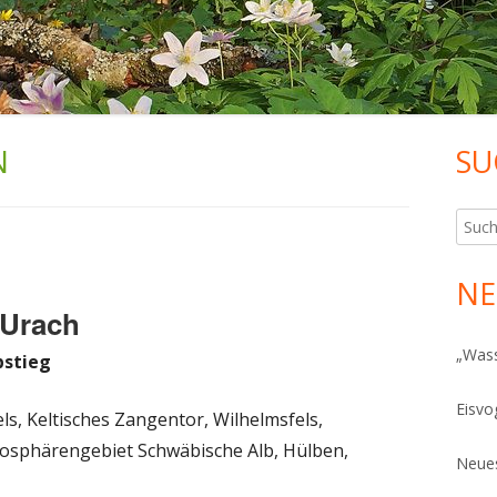
N
SU
Ha
Sei
Such
nach:
NE
 Urach
„Was
bstieg
Eisvo
ls, Keltisches Zangentor, Wilhelmsfels,
iosphärengebiet Schwäbische Alb, Hülben,
Neues