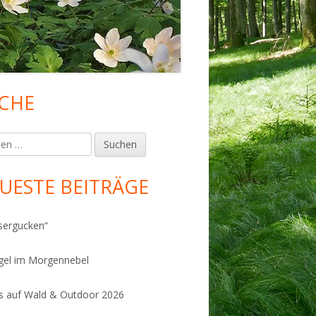
CHE
upt-
tenleiste
en
UESTE BEITRÄGE
sergucken“
gel im Morgennebel
 auf Wald & Outdoor 2026