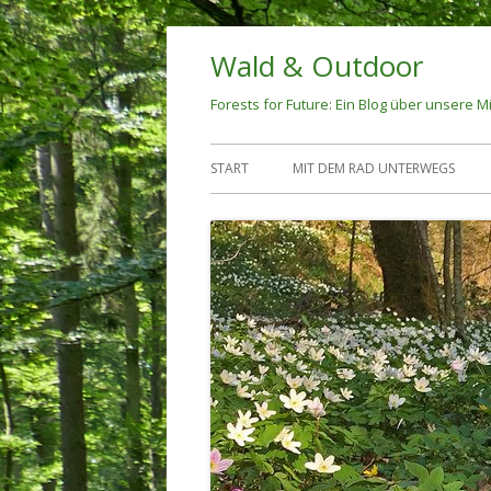
Springe
Wald & Outdoor
zum
Inhalt
Forests for Future: Ein Blog über unsere Mi
Primäres
START
MIT DEM RAD UNTERWEGS
Menü