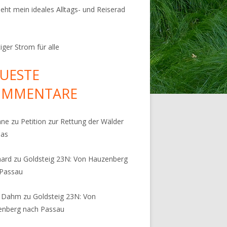
ieht mein ideales Alltags- und Reiserad
iger Strom für alle
UESTE
OMMENTARE
nne
zu
Petition zur Rettung der Wälder
pas
hard
zu
Goldsteig 23N: Von Hauzenberg
 Passau
s Dahm
zu
Goldsteig 23N: Von
enberg nach Passau