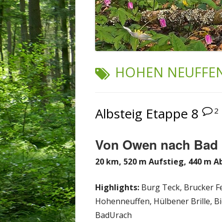
SCHLAGWORT:
HOHEN NEUFFE
Albsteig Etappe 8
2
Von Owen nach Bad
20 km, 520 m Aufstieg, 440 m A
Highlights:
Burg Teck, Brucker Fe
Hohenneuffen, Hülbener Brille, B
BadUrach