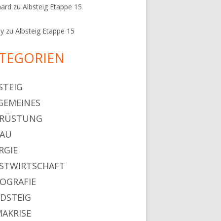
hard
zu
Albsteig Etappe 15
ey
zu
Albsteig Etappe 15
TEGORIEN
STEIG
GEMEINES
SRÜSTUNG
HAU
RGIE
STWIRTSCHAFT
OGRAFIE
DSTEIG
MAKRISE