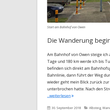
Start am Bahnhof von Owen
Die Wanderung begi
Am Bahnhof von Owen steige ich au
Tage und 180 km werde ich bis Tu
befinden sich direkt am Bahnhofs
Bahnlinie, dann führt der Weg du
wieder geht mein Blick zurück zur
unterbrochen hatte. Nach den Str
"Albsteig Etappe 8"
...weiterlesen
Veröffentlicht
Kategorien
30. September 2018
Albsteig
,
Wan